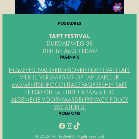
POSTADRES
TAPT FESTIVAL
DUKDALFWEG 38
1041 BE AMSTERDAM
PAGINA’S
HOME
FESTIVALS
VRIJMIBO
VRIENDEN VAN TAPT
VIER JE VERJAARDAG OP TAPT
ZAKELIJK
MOMENTS
INFO
CONTACT
FAQ
FRESHLY TAPT
HUISREGLEMENT
DUURZAAMHEID
ALGEMENE VOORWAARDEN
PRIVACY POLICY
VACATURES
VOLG ONS
Facebook
Instagram
TikTok
© 2026 TAPT Festival All Rights Reserved