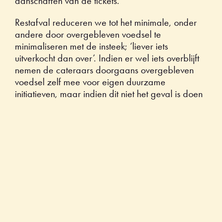
aanschaffen van de tickets.
Restafval reduceren we tot het minimale, onder
andere door overgebleven voedsel te
minimaliseren met de insteek; ‘liever iets
uitverkocht dan over’. Indien er wel iets overblijft
nemen de cateraars doorgaans overgebleven
voedsel zelf mee voor eigen duurzame
initiatieven, maar indien dit niet het geval is doen
wij dat. Door bijvoorbeeld overgebleven voedsel
aan een voedselbank te doneren.
Er wordt op onze evenementen geen gebruik
gemaakt van single-use plastic. Zowel bij de
cateraars als op het gebied van drankverkoop.
We maken gebruik van Eco-Hardcups die de
bezoekers van onze evenementen ontvangen bij
binnenkomst en die gedurende de dag bij zich
houden. Na afloop van het evenement worden