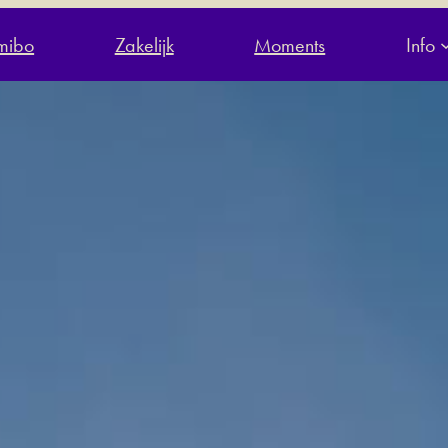
jmibo
Zakelijk
Moments
Info