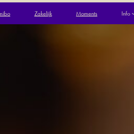
jmibo
Zakelijk
Moments
Info