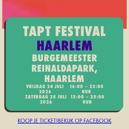
TAPT FESTIVAL
HAARLEM
BURGEMEESTER
REINALDAPARK,
HAARLEM
VRIJDAG 24 JULI
16:00 – 23:00
2026
UUR
ZATERDAG 25 JULI
13:00 – 23:00
2026
UUR
KOOP JE TICKET!
BEKIJK OP FACEBOOK