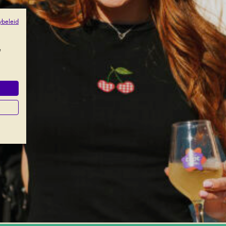
ybeleid
e