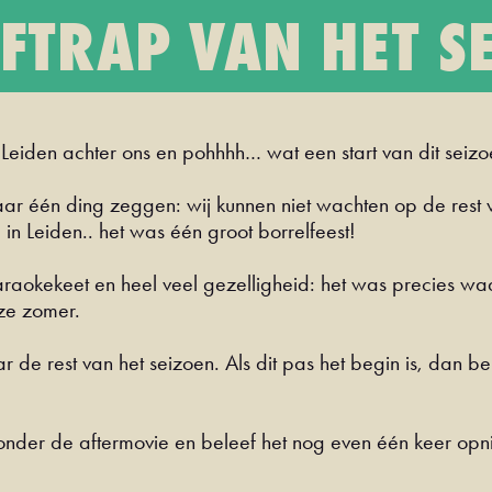
FTRAP VAN HET S
eiden achter ons en pohhhh… wat een start van dit seizo
ar één ding zeggen: wij kunnen niet wachten op de rest 
in Leiden.. het was één groot borrelfeest!
 karaokekeet en heel veel gezelligheid: het was precies wa
eze zomer.
ar de rest van het seizoen. Als dit pas het begin is, dan
onder de aftermovie en beleef het nog even één keer op