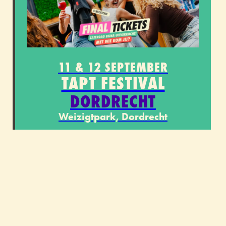
11 & 12 SEPTEMBER
TAPT FESTIVAL
DORDRECHT
Weizigtpark, Dordrecht
MEER INFO
KOOP JE TICKET