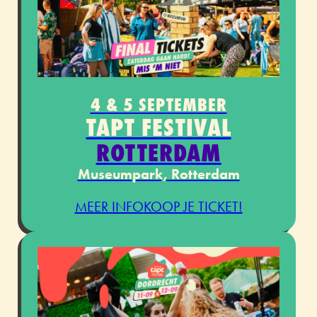
4 & 5 SEPTEMBER
TAPT FESTIVAL
ROTTERDAM
Museumpark, Rotterdam
MEER INFO
KOOP JE TICKET!