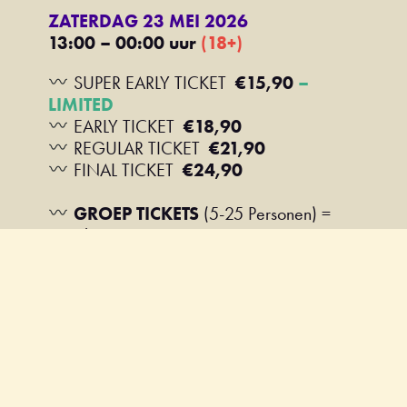
ZATERDAG 23 MEI 2026
13:00 – 00:00 uur
(18+)
SUPER EARLY TICKET
€15,90
–
LIMITED
EARLY TICKET
€18,90
REGULAR TICKET
€21,90
FINAL TICKET
€24,90
GROEP TICKETS
(5-25 Personen) =
10% korting
BEDRIJFSUITJE?
–
Bekijk hier de
mogelijkheden
VERJAARDAG VIEREN?
Laat het ons
weten!
Tickets zijn excl. €2,- servicekosten
TAPT Festival is enkel voor 18 jaar en
ouder